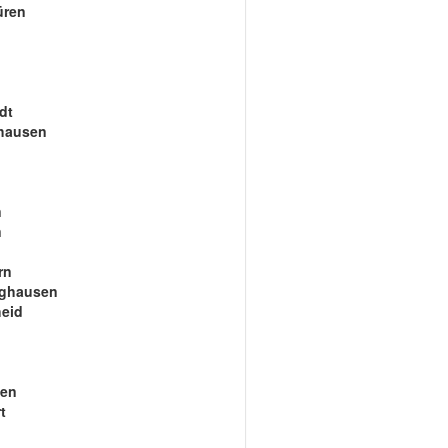
üren
dt
hausen
n
n
rn
nghausen
eid
gen
t