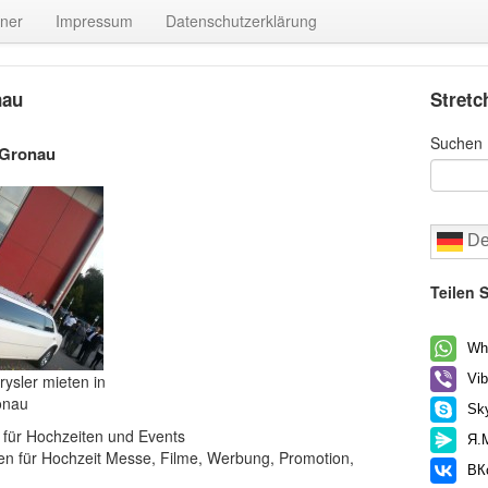
tner
Impressum
Datenschutzerklärung
nau
Stretc
Suchen
 Gronau
De
Teilen S
Wh
ysler mieten in
Vib
onau
Sk
 für Hochzeiten und Events
Я.
 für Hochzeit Messe, Filme, Werbung, Promotion,
ВК