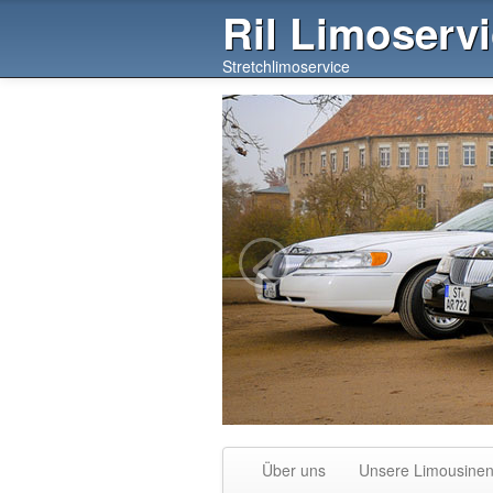
Ril Limoserv
Stretchlimoservice
<
Über uns
Unsere Limousine