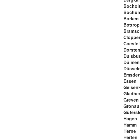
Bochol
Bochu
Borken
Bottrop
Bramsc
Cloppe
Coesfe
Dorste
Duisbu
Dülmen
Düsseld
Emsdet
Essen
Gelsen
Gladbe
Greven
Gronau
Gütersl
Hagen
Hamm
Herne
Herten