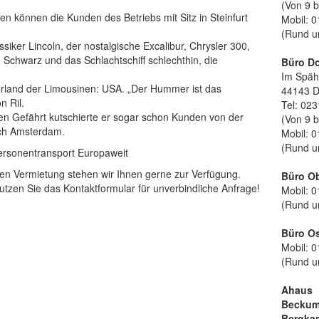
(Von 9 b
 können die Kunden des Betriebs mit Sitz in Steinfurt
Mobil: 0
(Rund u
siker Lincoln, der nostalgische Excalibur, Chrysler 300,
 Schwarz und das Schlachtschiff schlechthin, die
Büro D
Im Späh
rland der Limousinen: USA. „Der Hummer ist das
44143 
n Ril.
Tel: 023
en Gefährt kutschierte er sogar schon Kunden von der
(Von 9 b
ch Amsterdam.
Mobil: 0
(Rund u
Personentransport Europaweit
nen Vermietung stehen wir Ihnen gerne zur Verfügung.
Büro O
utzen Sie das Kontaktformular für unverbindliche Anfrage!
Mobil: 0
(Rund u
Büro O
Mobil: 0
(Rund u
Ahaus
Becku
Bergka