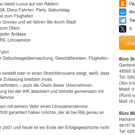
u bietet Luxus auf vier Rädern
Од
GA, Disco Fahrten, Party, Geburtstag
Мо
rne zum Flughafen
Te
n Gronau und wir fahren Sie durch Stadt
 zum Disco
X
 jeder Anlässe
 RIL Limoservice
Unv
Fahrt
ür Geburtstagsüberraschung, Geschäftsreisen, Flughafen-
Büro St
Gantens
48565 St
estellt oder in einen Stretchlimousine steigt, weiß, dass
Tel: 025
e Zulassung besitzen muss.
(Von 9 b
n befördern – auch die Chefs dieser Unternehmen.
Mobil: 0
ung bei der IHK absolviert und betreibt gemeinsam mit
(Rund u
Service.
Mail: ri
sam mit seinem Vater einen Limousinenservice.
ritt garantiert haben möchte, der ist bei Rils genau an
Büro M
Hamannp
48157 M
 2007 und heute ist ein Ende der Erfolgsgeschichte nicht
Tel: 025