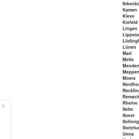
Ibbenb
Kamen
Kleve
Krefeld
Lingen
Lippsta
Lüding
Lünen
Marl
Melle
Mende
Meppe
Moers
Nordho
Reckli
Remsch
Rheine
Selm
Soest
Solinn
Steinfur
Unna