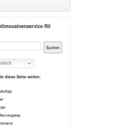
hlimousinenservice Ril
Suchen
utsch
ie diese Seite weiter:
atsApp
er
ype
Мессенджер
онтакте