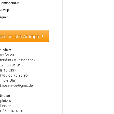
ноклассники
й Мир
legram
erbindliche Anfrage
einfurt
traße 23
einfurt (Münsterland)
52 / 63 91 91
is 18 Uhr)
176 / 63 73 98 95
m die Uhr)
l-limoservice@gmx.de
ünster
latz 4
ünster
1 / 59 04 97 01