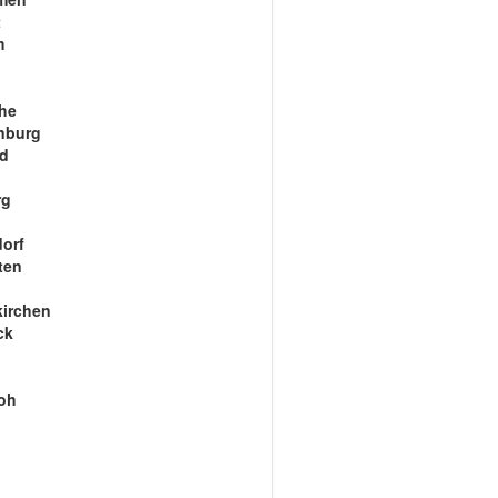
t
m
he
nburg
ld
n
rg
orf
ten
kirchen
ck
oh