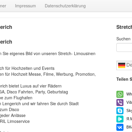
tner
Impressum
Datenschutzerklärung
erich
Stretc
Suchen
erich
en Sie eigenes Bild von unseren Stretch- Limousinen
De
ch für Hochzeiten und Events
 für Hochzeit Messe, Filme, Werbung, Promotion,
Teilen S
rich bietet Luxus auf vier Rädern
GA, Disco Fahrten, Party, Geburtstag
Wh
rne zum Flughafen
Vib
n Lengerich und wir fahren Sie durch Stadt
 zum Disco
Sk
 jeder Anlässe
Я.
 RIL Limoservice
ВК