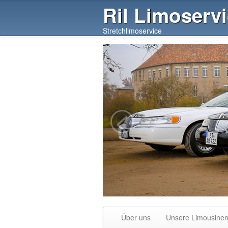
Ril Limoserv
Stretchlimoservice
<
Über uns
Unsere Limousine