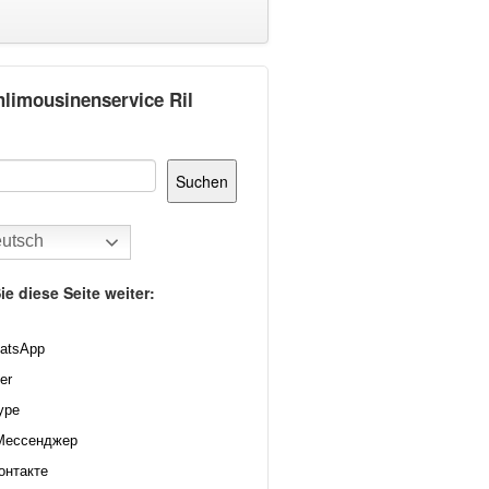
hlimousinenservice Ril
Suchen
utsch
ie diese Seite weiter:
atsApp
er
ype
Мессенджер
онтакте