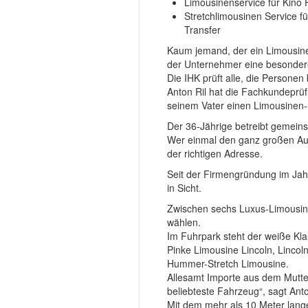
Limousinenservice für Kino 
Stretchlimousinen Service f
Transfer
Kaum jemand, der ein Limousine b
der Unternehmer eine besonder
Die IHK prüft alle, die Persone
Anton Ril hat die Fachkundeprüf
seinem Vater einen Limousinen-
Der 36-Jährige betreibt gemein
Wer einmal den ganz großen Auft
der richtigen Adresse.
Seit der Firmengründung im Jahr
in Sicht.
Zwischen sechs Luxus-Limousinen
wählen.
Im Fuhrpark steht der weiße Klas
Pinke Limousine Lincoln, Lincol
Hummer-Stretch Limousine.
Allesamt Importe aus dem Mutte
beliebteste Fahrzeug“, sagt Anto
Mit dem mehr als 10 Meter lang