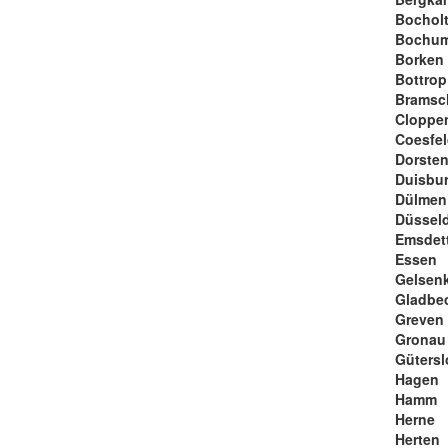
Bochol
Bochu
Borken
Bottrop
Bramsc
Cloppe
Coesfe
Dorste
Duisbu
Dülmen
Düsseld
Emsdet
Essen
Gelsen
Gladbe
Greven
Gronau
Gütersl
Hagen
Hamm
Herne
Herten