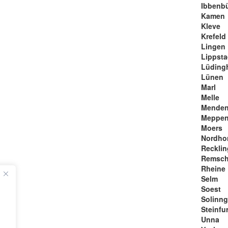
Ibbenb
Kamen
Kleve
Krefeld
Lingen
Lippsta
Lüding
Lünen
Marl
Melle
Mende
Meppe
Moers
Nordho
Reckli
Remsch
Rheine
Selm
Soest
Solinn
Steinfur
Unna