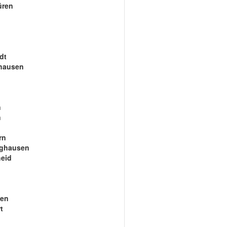
üren
dt
hausen
n
n
rn
nghausen
eid
gen
t