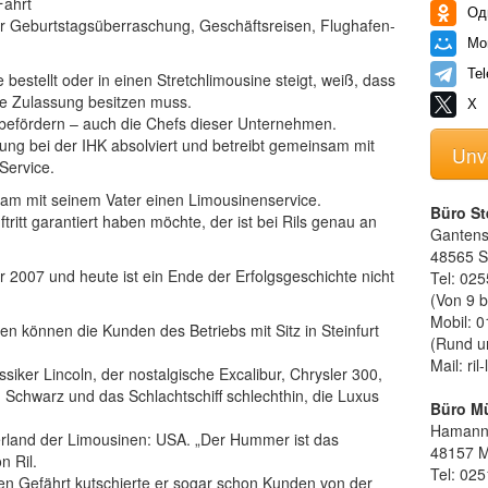
Fahrt
Од
ür Geburtstagsüberraschung, Geschäftsreisen, Flughafen-
Мо
Te
estellt oder in einen Stretchlimousine steigt, weiß, dass
e Zulassung besitzen muss.
X
n befördern – auch die Chefs dieser Unternehmen.
ung bei der IHK absolviert und betreibt gemeinsam mit
Unv
Service.
sam mit seinem Vater einen Limousinenservice.
Büro St
ritt garantiert haben möchte, der ist bei Rils genau an
Gantens
48565 St
 2007 und heute ist ein Ende der Erfolgsgeschichte nicht
Tel: 025
(Von 9 b
Mobil: 0
 können die Kunden des Betriebs mit Sitz in Steinfurt
(Rund u
Mail: ri
siker Lincoln, der nostalgische Excalibur, Chrysler 300,
n Schwarz und das Schlachtschiff schlechthin, die Luxus
Büro M
Hamannp
rland der Limousinen: USA. „Der Hummer ist das
48157 M
n Ril.
Tel: 025
en Gefährt kutschierte er sogar schon Kunden von der