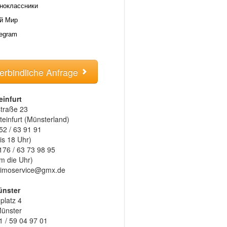
ноклассники
й Мир
legram
erbindliche Anfrage
einfurt
traße 23
einfurt (Münsterland)
52 / 63 91 91
is 18 Uhr)
176 / 63 73 98 95
m die Uhr)
l-limoservice@gmx.de
ünster
latz 4
ünster
1 / 59 04 97 01