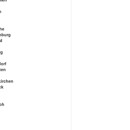
t
m
he
nburg
ld
n
rg
orf
ten
kirchen
ck
oh