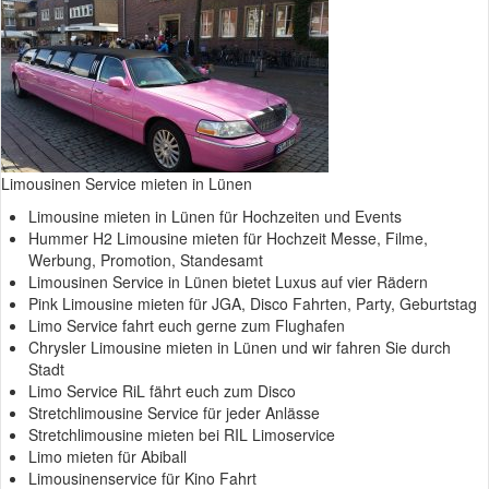
Autoschmuk- Kunst Blumen bestellen
Bildergalerien
Videos
Presse über uns
Limousinen Service mieten in Lünen
Unsere Partner
Limousine mieten in Lünen für Hochzeiten und Events
Hummer H2 Limousine mieten für Hochzeit Messe, Filme,
Impressum
Werbung, Promotion, Standesamt
Limousinen Service in Lünen bietet Luxus auf vier Rädern
Datenschutzerklärung
Pink Limousine mieten für JGA, Disco Fahrten, Party, Geburtstag
Limo Service fahrt euch gerne zum Flughafen
Chrysler Limousine mieten in Lünen und wir fahren Sie durch
Stadt
Limo Service RiL fährt euch zum Disco
Stretchlimousine Service für jeder Anlässe
Stretchlimousine mieten bei RIL Limoservice
Limo mieten für Abiball
Limousinenservice für Kino Fahrt