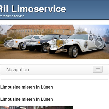
Ril Limoservice
retchlimoservice
<
>
Navigation
Über uns
Limousine mieten in Lünen
Unsere Limousinen
Preise
Limousine mieten in Lünen
Bezahlung