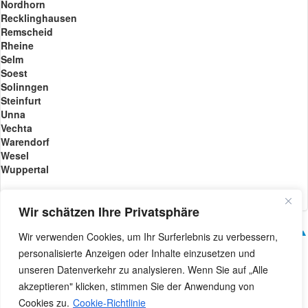
Nordhorn
Recklinghausen
Remscheid
Rheine
Selm
Soest
Solinngen
Steinfurt
Unna
Vechta
Warendorf
Wesel
Wuppertal
Wir schätzen Ihre Privatsphäre
© 2013-2021 Ril Limoservice •
Datenschutz
▲ Nach oben ▲
Wir verwenden Cookies, um Ihr Surferlebnis zu verbessern,
personalisierte Anzeigen oder Inhalte einzusetzen und
unseren Datenverkehr zu analysieren. Wenn Sie auf „Alle
akzeptieren" klicken, stimmen Sie der Anwendung von
Cookies zu.
Cookie-Richtlinie