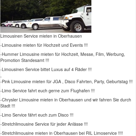
Autoschmuk- Kunst Blumen bestellen
Bildergalerien
Videos
Limousinen Service mieten in Oberhausen
-Limousine mieten für Hochzeit und Events !!!
Presse über uns
-Hummer Limousine mieten für Hochzeit, Messe, Film, Werbung,
Unsere Partner
Promotion Standesamt !!!
-Limousinen Service bittet Luxus auf 4 Räder !!!
Impressum
,
-Pink Limousine mieten für JGA , Disco Fahrten, Party, Geburtstag !!!
Datenschutzerklärung
-Limo Service fahrt euch gerne zum Flughafen !!!
-Chrysler Limousine mieten in Oberhausen und wir fahren Sie durch
Stadt !!!
-Limo Service fährt euch zum Disco !!!
-Stretchlimousine Service für jeder Anlässe !!!
-Stretchlimousine mieten in Oberhausen bei RIL Limoservice !!!!