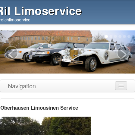
Ril Limoservice
retchlimoservice
<
>
Navigation
Über uns
Oberhausen Limousinen Service
Unsere Limousinen
Preise
Bezahlung