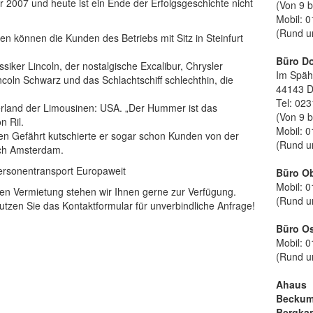
 2007 und heute ist ein Ende der Erfolgsgeschichte nicht
(Von 9 b
Mobil: 0
(Rund u
 können die Kunden des Betriebs mit Sitz in Steinfurt
Büro D
siker Lincoln, der nostalgische Excalibur, Chrysler
Im Späh
ncoln Schwarz und das Schlachtschiff schlechthin, die
44143 
Tel: 023
rland der Limousinen: USA. „Der Hummer ist das
(Von 9 b
n Ril.
Mobil: 0
en Gefährt kutschierte er sogar schon Kunden von der
(Rund u
ch Amsterdam.
Personentransport Europaweit
Büro O
Mobil: 0
nen Vermietung stehen wir Ihnen gerne zur Verfügung.
(Rund u
utzen Sie das Kontaktformular für unverbindliche Anfrage!
Büro O
Mobil: 0
(Rund u
Ahaus
Becku
Bergka