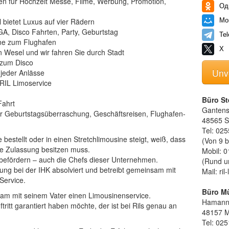
 für Hochzeit Messe, Filme, Werbung, Promotion,
Од
 bietet Luxus auf vier Rädern
Мо
GA, Disco Fahrten, Party, Geburtstag
Te
rne zum Flughafen
X
n Wesel und wir fahren Sie durch Stadt
 zum Disco
Unv
 jeder Anlässe
 RIL Limoservice
Büro St
Fahrt
Gantens
ür Geburtstagsüberraschung, Geschäftsreisen, Flughafen-
48565 St
Tel: 025
estellt oder in einen Stretchlimousine steigt, weiß, dass
(Von 9 b
e Zulassung besitzen muss.
Mobil: 0
n befördern – auch die Chefs dieser Unternehmen.
(Rund u
ung bei der IHK absolviert und betreibt gemeinsam mit
Mail: ri
Service.
Büro M
sam mit seinem Vater einen Limousinenservice.
Hamannp
ritt garantiert haben möchte, der ist bei Rils genau an
48157 M
Tel: 025