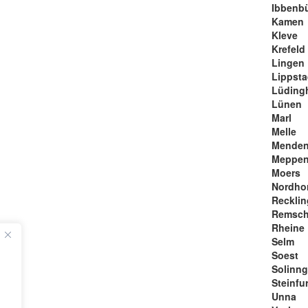
Ibbenb
Kamen
Kleve
Krefeld
Lingen
Lippsta
Lüding
Lünen
Marl
Melle
Mende
Meppe
Moers
Nordho
Reckli
Remsch
Rheine
Selm
Soest
Solinn
Steinfur
Unna