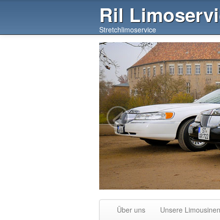
Ril Limoserv
Stretchlimoservice
<
Über uns
Unsere Limousine