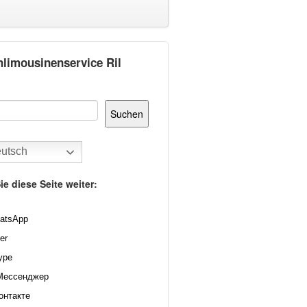
hlimousinenservice Ril
Suchen
utsch
ie diese Seite weiter:
atsApp
er
ype
Мессенджер
онтакте