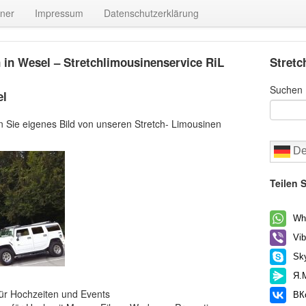
tner
Impressum
Datenschutzerklärung
 in Wesel – Stretchlimousinenservice RiL
Stretc
Suchen
el
en Sie eigenes Bild von unseren Stretch- Limousinen
De
Teilen S
Wh
Vib
Sk
Я.
für Hochzeiten und Events
ВК