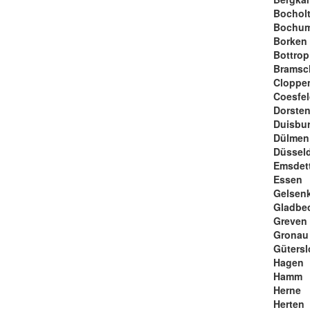
Bochol
Bochu
Borken
Bottrop
Bramsc
Cloppe
Coesfe
Dorste
Duisbu
Dülmen
Düsseld
Emsdet
Essen
Gelsen
Gladbe
Greven
Gronau
Gütersl
Hagen
Hamm
Herne
Herten