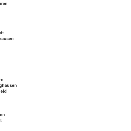
üren
dt
hausen
n
n
rn
nghausen
eid
gen
t