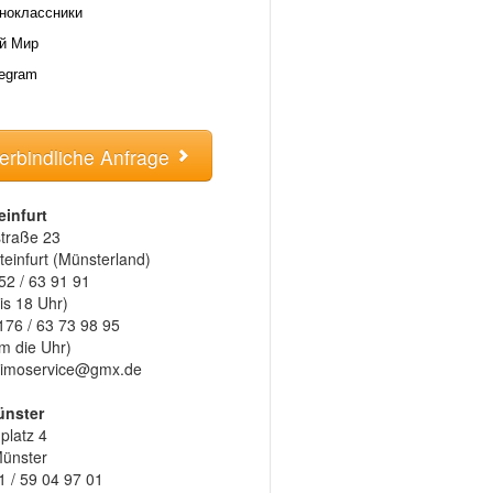
ноклассники
й Мир
legram
erbindliche Anfrage
einfurt
traße 23
einfurt (Münsterland)
52 / 63 91 91
is 18 Uhr)
176 / 63 73 98 95
m die Uhr)
l-limoservice@gmx.de
ünster
latz 4
ünster
1 / 59 04 97 01