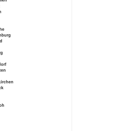
t
m
he
nburg
ld
n
rg
orf
ten
kirchen
ck
oh